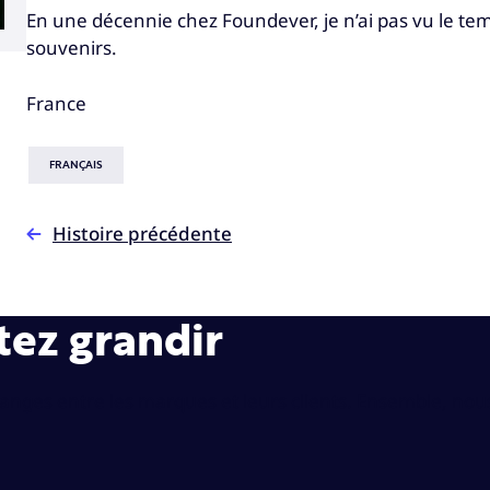
En une décennie chez Foundever, je n’ai pas vu le te
souvenirs.
France
FRANÇAIS
Histoire précédente
tez grandir
hanges entre les marques et leurs clients. Ensemble, nou