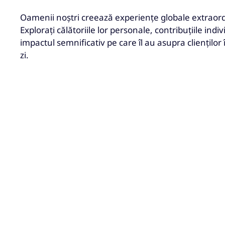
Oamenii noștri creează experiențe globale extraor
Explorați călătoriile lor personale, contribuțiile indiv
impactul semnificativ pe care îl au asupra clienților 
zi.