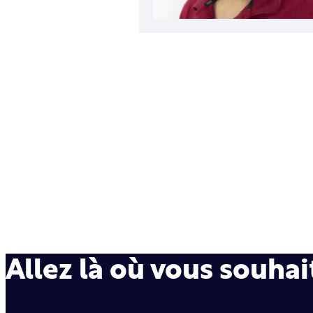
Allez là où vous souhai
Rejoignez-nous dans notre mission de simplifier les éc